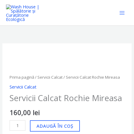
Skip
to
content
Cantitate
Servicii
Calcat
Rochie
Prima pagină
/
Servicii Calcat
/ Servicii Calcat Rochie Mireasa
Mireasa
Servicii Calcat
Servicii Calcat Rochie Mireasa
160,00
lei
ADAUGĂ ÎN COȘ