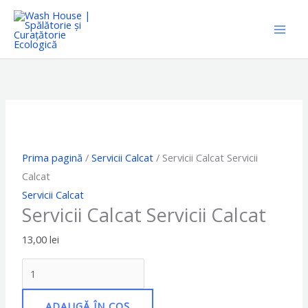
Skip
to
content
Cantitate
Servicii
Calcat
Servicii
Calcat
Prima pagină
/
Servicii Calcat
/ Servicii Calcat Servicii
Calcat
Servicii Calcat
Servicii Calcat Servicii Calcat
13,00
lei
ADAUGĂ ÎN COȘ