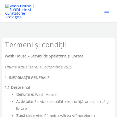
Skip
to
content
Termeni și condiții
Wash House – Servicii de Spălătorie și Livrare
Ultima actualizare: 13 octombrie 2025
1. INFORMAȚII GENERALE
1.1 Despre noi
Denumire:
Wash House
Activitate:
Servicii de spălătorie, curățătorie chimică și
livrare
Zonă deservire:
Râmnicu Vâlcea și împrejurimi