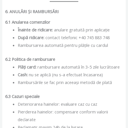
6. ANULĂRI ȘI RAMBURSĂRI
6.1 Anularea comenzilor
Înainte de ridicare:
anulare gratuită prin aplicație
După ridicare:
contact telefonic +40 745 883 748
Rambursarea automată pentru plățile cu cardul
6.2 Politica de rambursare
Plăți card:
rambursare automată în 3-5 zile lucrătoare
Cash:
nu se aplică (nu s-a efectuat încasarea)
Rambursările se fac prin aceeași metodă de plată
6.3 Cazuri speciale
Deteriorarea hainelor: evaluare caz cu caz
Pierderea hainelor: compensare conform valorii
declarate
Reclamații: maxim 24h de la livrare