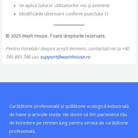
Se aplică tuturor utilizatorilor noi și existenți
Modificările ulterioare conform punctului 11
© 2025 Wash House. Toate drepturile rezervate.
Pentru întrebări despre acești termeni, contactați-ne la +40
745 883 748 sau
support@washhouse.ro
Curățătorie profesională și spălătorie ecologică industrială
de haine și articole textie. Ne dorim să fim partenerul tău
de încredere pe termen lung pentru servicii de curățătorie
profesională.