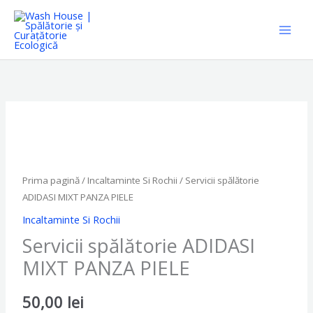
Skip
to
content
Cantitate
Servicii
spălătorie
ADIDASI
Prima pagină
/
Incaltaminte Si Rochii
/ Servicii spălătorie
MIXT
ADIDASI MIXT PANZA PIELE
PANZA
Incaltaminte Si Rochii
PIELE
Servicii spălătorie ADIDASI
MIXT PANZA PIELE
50,00
lei