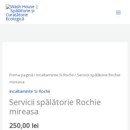
Skip
to
content
Cantitate
Servicii
spălătorie
Rochie
Prima pagină
/
Incaltaminte Si Rochii
/ Servicii spălătorie Rochie
mireasa
mireasa
Incaltaminte Si Rochii
Servicii spălătorie Rochie
mireasa
250,00
lei