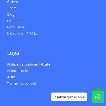
Galerie
Tarife
Blog
Contact
Contul meu
0 servicii
0,00 lei
Legal
Politica de confidentialitate
Politica cookie
ANPC
Termeni și condiții
W
h
a