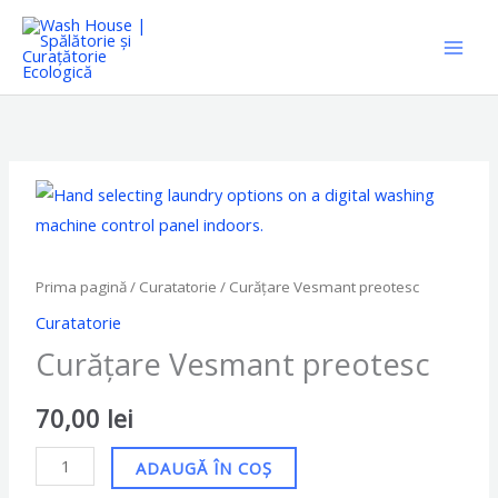
Skip
to
content
Cantitate
Curățare
Vesmant
preotesc
Prima pagină
/
Curatatorie
/ Curățare Vesmant preotesc
Curatatorie
Curățare Vesmant preotesc
70,00
lei
ADAUGĂ ÎN COȘ