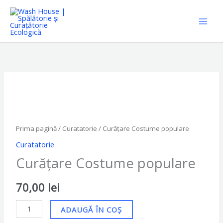
Skip
to
content
Cantitate
Curățare
Costume
populare
Prima pagină
/
Curatatorie
/ Curățare Costume populare
Curatatorie
Curățare Costume populare
70,00
lei
ADAUGĂ ÎN COȘ