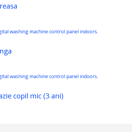
ireasa
unga
zie copil mic (3 ani)