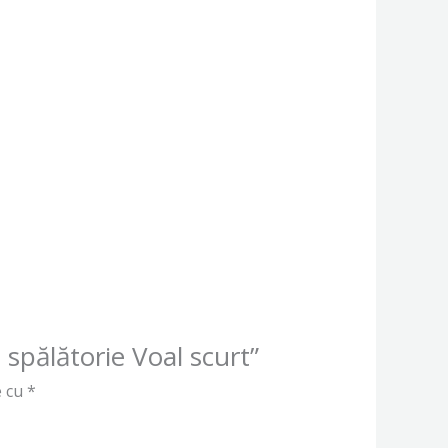
i spălătorie Voal scurt”
e cu
*