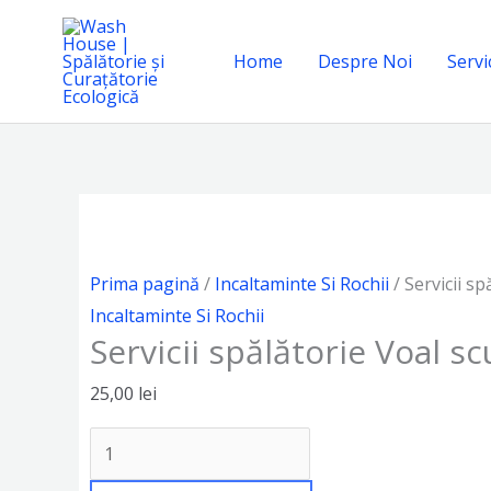
Skip
to
Home
Despre Noi
Servic
content
Cantitate
Servicii
spălătorie
Prima pagină
/
Incaltaminte Si Rochii
/ Servicii sp
Voal
Incaltaminte Si Rochii
scurt
Servicii spălătorie Voal sc
25,00
lei