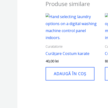
Produse similare
Curatatorie
C
Curățare Costum karate
C
40,00
lei
8
ADAUGĂ ÎN COȘ