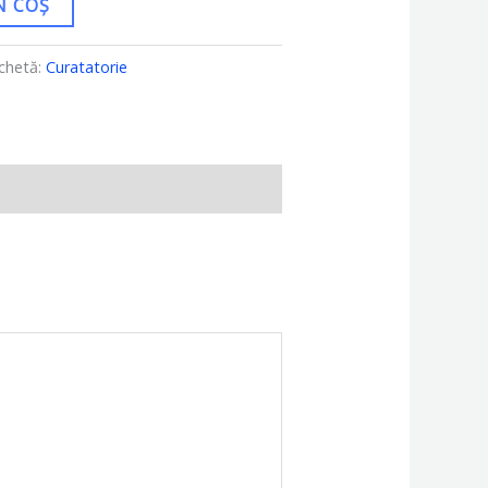
N COȘ
ichetă:
Curatatorie