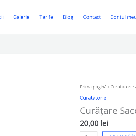
ii
Galerie
Tarife
Blog
Contact
Contul me
Cantitate
Prima pagină
/
Curatatorie
Curățare
Curatatorie
Sacou
Curățare Sa
dama
20,00
lei