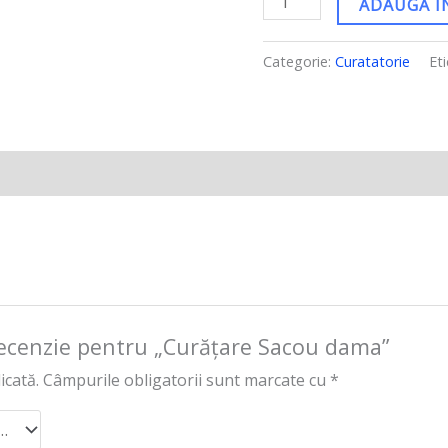
ADAUGĂ Î
Categorie:
Curatatorie
Et
o recenzie pentru „Curățare Sacou dama”
icată.
Câmpurile obligatorii sunt marcate cu
*