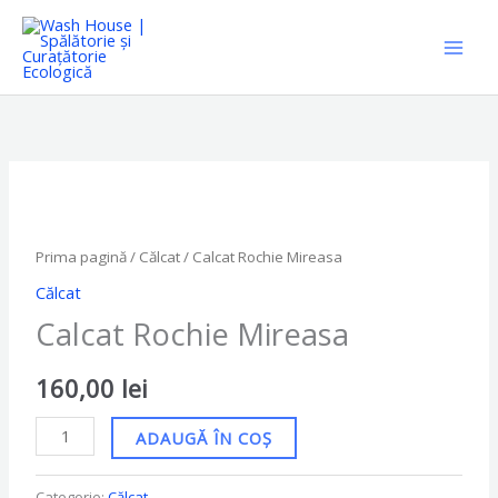
Skip
to
content
Cantitate
Calcat
Rochie
Prima pagină
/
Călcat
/ Calcat Rochie Mireasa
Mireasa
Călcat
Calcat Rochie Mireasa
160,00
lei
ADAUGĂ ÎN COȘ
Categorie:
Călcat