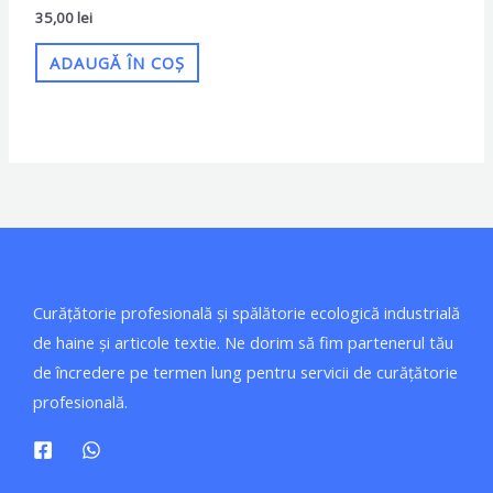
35,00
lei
ADAUGĂ ÎN COȘ
Curățătorie profesională și spălătorie ecologică industrială
de haine și articole textie. Ne dorim să fim partenerul tău
de încredere pe termen lung pentru servicii de curățătorie
profesională.