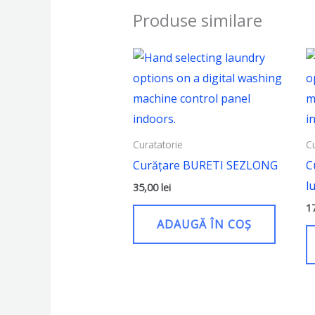
Produse similare
Curatatorie
C
Curățare BURETI SEZLONG
C
l
35,00
lei
1
ADAUGĂ ÎN COȘ