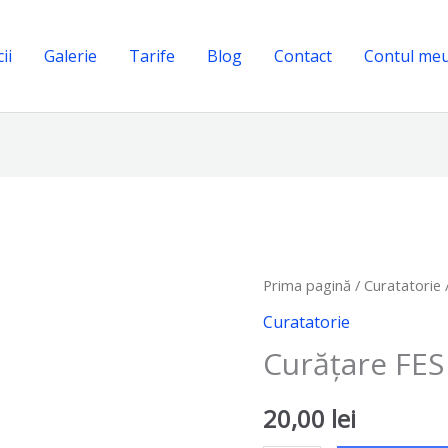
ii
Galerie
Tarife
Blog
Contact
Contul me
Cantitate
Prima pagină
/
Curatatorie
/
Curățare
Curatatorie
FES
Curățare FES
20,00
lei