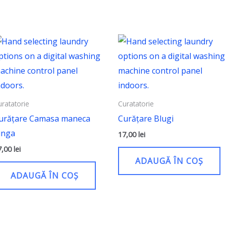
uratatorie
Curatatorie
urățare Camasa maneca
Curățare Blugi
unga
17,00
lei
7,00
lei
ADAUGĂ ÎN COȘ
ADAUGĂ ÎN COȘ