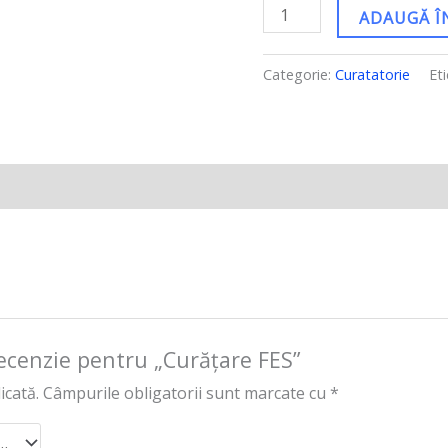
ADAUGĂ Î
Categorie:
Curatatorie
Et
 recenzie pentru „Curățare FES”
icată.
Câmpurile obligatorii sunt marcate cu
*