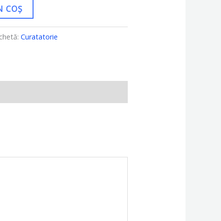
N COȘ
ichetă:
Curatatorie