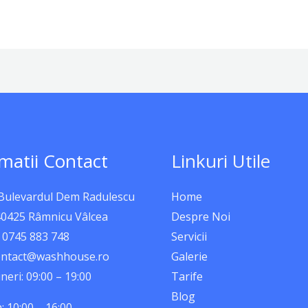
matii Contact
Linkuri Utile
 Bulevardul Dem Radulescu
Home
40425 Râmnicu Vâlcea
Despre Noi
 0745 883 748
Servicii
contact@washhouse.ro
Galerie
neri: 09:00 – 19:00
Tarife
Blog
 10:00 – 16:00