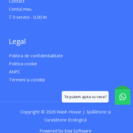
Contact
Contul meu
0 servicii
0,00 lei
Legal
Politica de confidentialitate
Politica cookie
ANPC
Termeni și condiții
W
h
a
Copyright © 2026 Wash House | Spălătorie și
t
Curațătorie Ecologică
s
a
Powered by
Evia Software